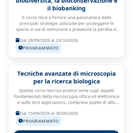
biodiversità, la bioconservazione e
il biobanking
Il corso mira a fornire una panoramica delle
principali strategie utilizzate per proteggere le
specie in via di estinzione e prevenire la perdita di
diversità genetica. Verrà analizzato come i recenti
Dal 28/09/2026 al 23/10/2026
progressi nelle tecnologie di sequenziamento
abbiano trasformato la ricerca sulla biodiversità,
PROGRAMMATO
offrendo nuovi strumenti per lo studio e la
conservazione delle risorse biologiche. Particolare
attenzione sarà dedicata al ruolo delle strutture di
conservazione del germoplasma e delle biobanche
Tecniche avanzate di microscopia
nella salvaguardia del patrimonio genetico per le
per la ricerca biologica
future generazioni. Il corso tratterà inoltre le
politiche di reintroduzione delle specie,
Questo corso teorico-pratico verte sugli aspetti
esaminandone l’importanza, le sfide e le
fondamentali della microscopia ottica ed elettronica
applicazioni nell’ambito dei programmi di
e sulle loro applicazioni, comprese quelle di alto
conservazione della biodiversità
livello, nella ricerca biologica. Le attività pratiche
Dal 15/09/2026 al 30/09/2026
comprenderanno la formazione sull’uso dei vari
microscopi ottici ed elettronici disponibili presso la
PROGRAMMATO
piattaforma UNITECH Bio-Imaging NOLIMITS.